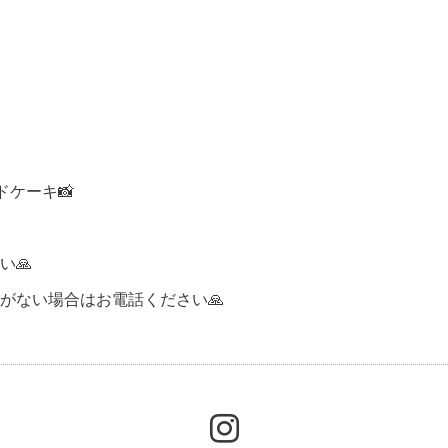
ケーキ📸
い🙏
がない場合はお電話ください🙏