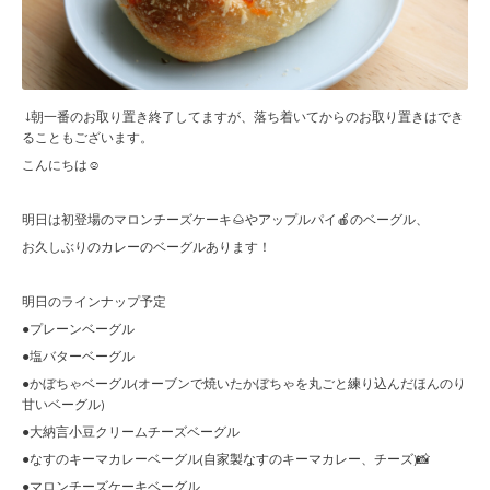
↓朝一番のお取り置き終了してますが、落ち着いてからのお取り置きはでき
ることもございます。
こんにちは☺︎
明日は初登場のマロンチーズケーキ🌰やアップルパイ🍎のベーグル、
お久しぶりのカレーのベーグルあります！
明日のラインナップ予定
●プレーンベーグル
●塩バターベーグル
●かぼちゃベーグル(オーブンで焼いたかぼちゃを丸ごと練り込んだほんのり
甘いベーグル)
●大納言小豆クリームチーズベーグル
●なすのキーマカレーベーグル(自家製なすのキーマカレー、チーズ)📸
●マロンチーズケーキベーグル