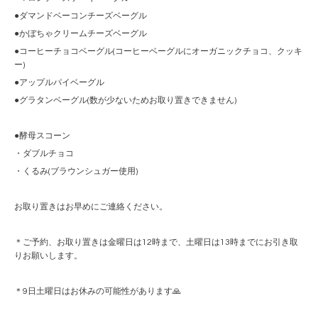
●ダマンドベーコンチーズベーグル
●かぼちゃクリームチーズベーグル
●コーヒーチョコベーグル(コーヒーベーグルにオーガニックチョコ、クッキ
ー)
●アップルパイベーグル
●グラタンベーグル(数が少ないためお取り置きできません)
●酵母スコーン
・ダブルチョコ
・くるみ(ブラウンシュガー使用)
お取り置きはお早めにご連絡ください。
＊ご予約、お取り置きは金曜日は12時まで、土曜日は13時までにお引き取
りお願いします。
＊9日土曜日はお休みの可能性があります🙏