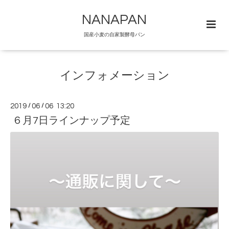
NANAPAN
国産小麦の自家製酵母パン
インフォメーション
2019
/
06
/
06 13:20
６月7日ラインナップ予定