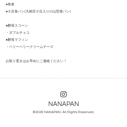
●角食
●小豆食パン(大納言小豆入りの山型食パン)
●酵母スコーン
・ダブルチョコ
●酵母マフィン
・ベリーベリークリームチーズ
お取り置きはお早めにご連絡ください！
NANAPAN
©2026
NANAPAN
. All Rights Reserved.