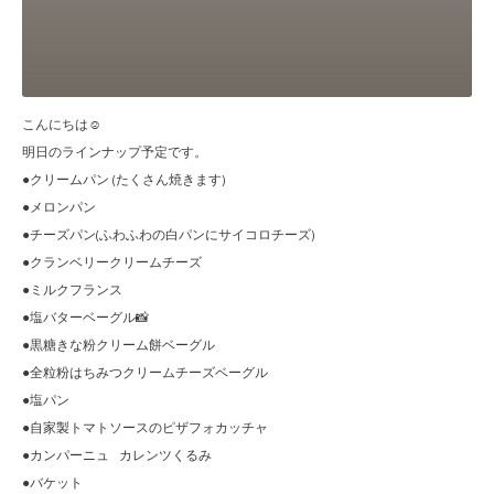
こんにちは☺︎
明日のラインナップ予定です。
●クリームパン (たくさん焼きます)
●メロンパン
●チーズパン(ふわふわの白パンにサイコロチーズ)
●クランベリークリームチーズ
●ミルクフランス
●塩バターベーグル📸
●黒糖きな粉クリーム餅ベーグル
●全粒粉はちみつクリームチーズベーグル
●塩パン
●自家製トマトソースのピザフォカッチャ
●カンパーニュ カレンツくるみ
●バケット