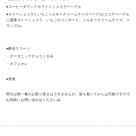
●コーヒーダマンドホワイトショコラベーグル
●ガトーショコラといちごミルキークリームチーズベーグル(ココアベーグル
に濃厚ガトーショコラ、いちごのコンポート、ミルキークリームチーズ、ク
ランブル)
●酵母スコーン
・オーガニックチョコくるみ
・カフェオレ
●角食
明日は朝一番のお取り置きはできませんが、落ち着いてからは可能ですので
お気軽にお問い合わせください🙏