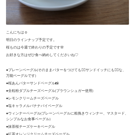
こんにちは☺︎
明日のラインナップ予定です。
桜ものは今週で終わりの予定です🌸
お好きな方はぜひ食べ納めしてくださいね♡
●プレーンベーグル(そのままバターをつけても🙆‍♀️サンドイッチにも🙆‍♀️な、
万能ベーグルです)
●桜あんバターサンドベーグル📸
●全粒粉ダブルチーズベーグル(ブラウンシュガー使用)
●レモンクリームチーズベーグル
●塩キャラメルバナナパイベーグル
●ウィンナーベーグル(プレーンベーグルに粗挽きウィンナー、マスタード、
シンプルなお食事ベーグル)
●抹茶桜チーズケーキベーグル
●紅茶オレンジクリームチーズベーグル