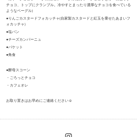
チョコ、トップにクランブル。冷やすとまったり濃厚なチョコを食べている
ようなベーグル)
●りんごカスタードフォカッチャ(自家製カスタードと紅玉を乗せたあまいフ
ォカッチャ)
●塩パン
●チーズカンパーニュ
●バケット
●角食
●酵母スコーン
・ごろっとチョコ
・カフェオレ
お取り置きはお早めにご連絡ください☺︎