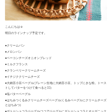
こんにちは☺︎
明日のラインナップ予定です。
●クリームパン
●メロンパン
●ベーコンチーズオニオンブレッド
●ミルクフランス
●クランベリークリームチーズ
●イチジククリームチーズ
●大納言小豆ベーグル(プレーン生地に大納言小豆、トップにきな粉。トース
トしてバターをつけて食べると🙆‍♀️)
●塩バターベーグル
●はちみつくるみクリームチーズベーグル(くるみベーグルにクリームチーズ
とはちみつ)
●ガトーショコラベーグル(ココアベーグルにガトーショコラとオーガニック