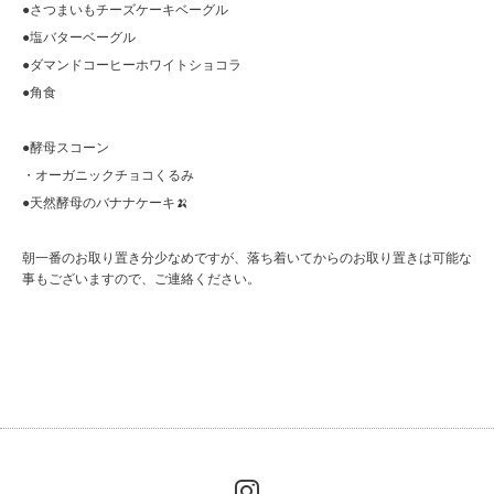
●さつまいもチーズケーキベーグル
●塩バターベーグル
●ダマンドコーヒーホワイトショコラ
●角食
●酵母スコーン
・オーガニックチョコくるみ
●天然酵母のバナナケーキ🍌
朝一番のお取り置き分少なめですが、落ち着いてからのお取り置きは可能な
事もございますので、ご連絡ください。