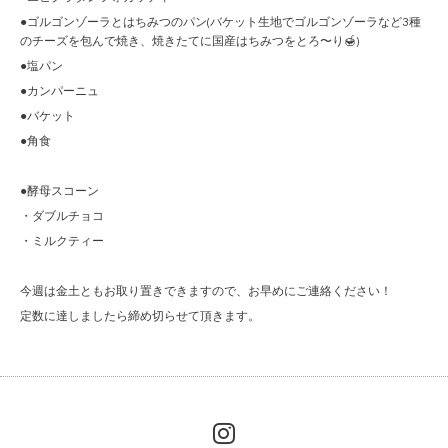
●ゴルゴンゾーラとはちみつのパン(バケット生地でゴルゴンゾーラなど3種
のチーズを包んで焼き、焼きたてに国産はちみつをとろ〜り🍯)
●塩パン
●カンパーニュ
●バケット
●角食
●酵母スコーン
・ダブルチョコ
・ミルクティー
今週は金土ともお取り置きできますので、お早めにご連絡ください！
定数に達しましたら締め切らせて頂きます。