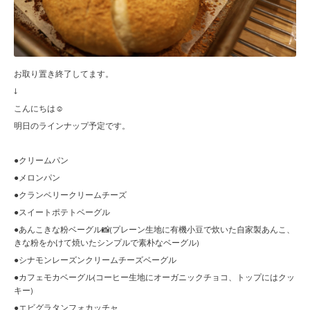
お取り置き終了してます。
↓
こんにちは☺︎
明日のラインナップ予定です。
●クリームパン
●メロンパン
●クランベリークリームチーズ
●スイートポテトベーグル
●あんこきな粉ベーグル📸(プレーン生地に有機小豆で炊いた自家製あんこ、
きな粉をかけて焼いたシンプルで素朴なベーグル)
●シナモンレーズンクリームチーズベーグル
●カフェモカベーグル(コーヒー生地にオーガニックチョコ、トップにはクッ
キー)
●エビグラタンフォカッチャ