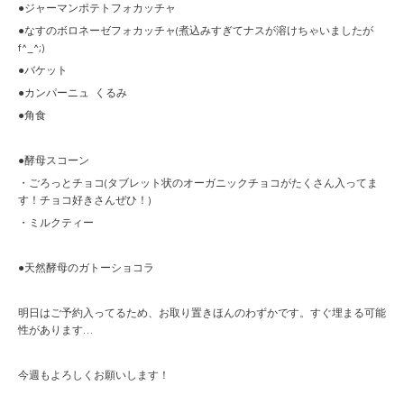
●ジャーマンポテトフォカッチャ
●なすのボロネーゼフォカッチャ(煮込みすぎてナスが溶けちゃいましたが
f^_^;)
●バケット
●カンパーニュ くるみ
●角食
●酵母スコーン
・ごろっとチョコ(タブレット状のオーガニックチョコがたくさん入ってま
す！チョコ好きさんぜひ！)
・ミルクティー
●天然酵母のガトーショコラ
明日はご予約入ってるため、お取り置きほんのわずかです。すぐ埋まる可能
性があります…
今週もよろしくお願いします！