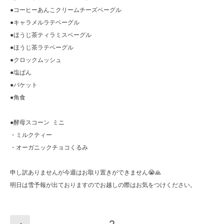
●コーヒーあんこクリームチーズベーグル
●キャラメルラテベーグル
●ほうじ茶ティラミスベーグル
●ほうじ茶ラテベーグル
●クロックムッシュ
●塩ぱん
●バケット
●角食
●酵母スコーン ミニ
・ミルクティー
・オーガニックチョコくるみ
申し訳ありませんが今週はお取り置きができません😭🙏
明日は雪予報が出ておりますのでお越しの際はお気をつけください。