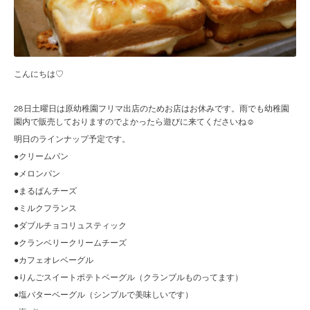
こんにちは♡
28日土曜日は原幼稚園フリマ出店のためお店はお休みです。雨でも幼稚園
園内で販売しておりますのでよかったら遊びに来てくださいね☺︎
明日のラインナップ予定です。
●クリームパン
●メロンパン
●まるぱんチーズ
●ミルクフランス
●ダブルチョコリュスティック
●クランベリークリームチーズ
●カフェオレベーグル
●りんごスイートポテトベーグル（クランブルものってます）
●塩バターベーグル（シンプルで美味しいです）