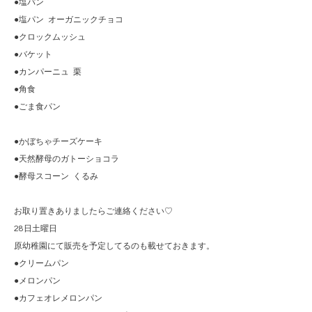
●塩パン
●塩パン オーガニックチョコ
●クロックムッシュ
●バケット
●カンパーニュ 栗
●角食
●ごま食パン
●かぼちゃチーズケーキ
●天然酵母のガトーショコラ
●酵母スコーン くるみ
お取り置きありましたらご連絡ください♡
28日土曜日
原幼稚園にて販売を予定してるのも載せておきます。
●クリームパン
●メロンパン
●カフェオレメロンパン